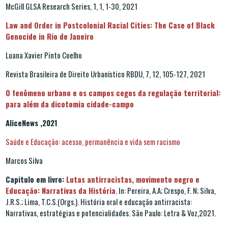
McGill GLSA Research Series, 1, 1, 1-30, 2021
Law and Order in Postcolonial Racial Cities: The Case of Black
Genocide in Rio de Janeiro
Luana Xavier Pinto Coelho
Revista Brasileira de Direito Urbanístico RBDU, 7, 12, 105-127, 2021
O fenômeno urbano e os campos cegos da regulação territorial:
para além da dicotomia cidade-campo
AliceNews ,2021
Saúde e Educação: acesso, permanência e vida sem racismo
Marcos Silva
Capitulo em livro:
Lutas antirracistas, movimento negro e
Educação: Narrativas da História
. In: Pereira, A.A; Crespo, F. N; Silva,
J.R.S.; Lima, T.C.S.(Orgs.). História oral e educação antirracista:
Narrativas, estratégias e potencialidades. São Paulo: Letra & Voz,2021.