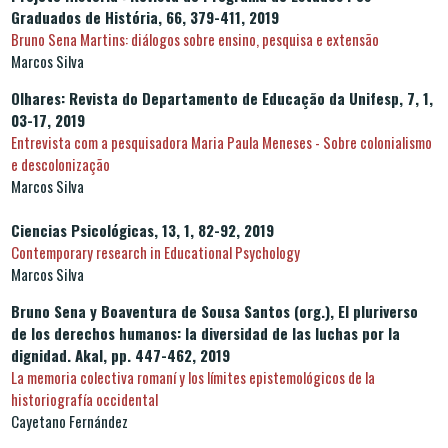
Graduados de História, 66, 379-411, 2019
Bruno Sena Martins: diálogos sobre ensino, pesquisa e extensão
Marcos Silva
Olhares: Revista do Departamento de Educação da Unifesp, 7, 1,
03-17, 2019
Entrevista com a pesquisadora Maria Paula Meneses - Sobre colonialismo
e descolonização
Marcos Silva
Ciencias Psicológicas, 13, 1, 82-92, 2019
Contemporary research in Educational Psychology
Marcos Silva
Bruno Sena y Boaventura de Sousa Santos (org.), El pluriverso
de los derechos humanos: la diversidad de las luchas por la
dignidad. Akal, pp. 447-462, 2019
La memoria colectiva romaní y los límites epistemológicos de la
historiografía occidental
Cayetano Fernández