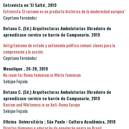
Entrevista en 'El Salto', 2019
Entrevista: El racismo es un producto histórico de la modernidad europea"
Cayetano Fernández
Botana C. (Ed.) Arquitecturas Ambulatorias Obradoiro de
aprendizaxe-servizo co barrio do Campanario, 2019
Antigitanismo de estado y autonomía política romaní: claves para la
comprensión y la acción
Cayetano Fernández
Menelique , 26-28, 2019
No room for Roma feminism in White feminism
Sebijan Fejzula
Botana C. (Ed.) Arquitecturas Ambulatorias Obradoiro de
aprendizaxe-servizo co barrio do Campanario, 2019
Racism and Whiteness in an Anti-Roma Europe
Sebijan Fejzula
Oficina Universitária ; São Paulo : Cultura Acadêmica, 2018
Direitos Humanos e educação da população negra no Brasil