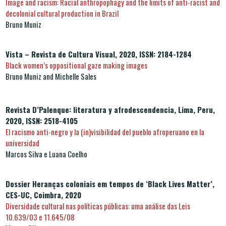
Image and racism: Racial anthropophagy and the limits of anti-racist and
decolonial cultural production in Brazil
Bruno Muniz
Vista – Revista de Cultura Visual, 2020, ISSN: 2184-1284
Black women’s oppositional gaze making images
Bruno Muniz and Michelle Sales
Revista D’Palenque: literatura y afrodescendencia, Lima, Peru,
2020, ISSN: 2518-4105
El racismo anti-negro y la (in)visibilidad del pueblo afroperuano en la
universidad
Marcos Silva e Luana Coelho
Dossier Heranças coloniais em tempos de ‘Black Lives Matter’,
CES-UC, Coimbra, 2020
Diversidade cultural nas políticas públicas: uma análise das Leis
10.639/03 e 11.645/08