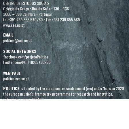
CENTRO DE ESTUDOS SOCIAIS
Colégio da Graça
•
Rua da Sofia
•
136 – 138
3000 – 389 Coimbra
•
Portugal
tel +351 239 855 570 /80
•
fax +351 239 855 589
www.ces.uc.pt
EMAIL
politics@ces.uc.pt
SOCIAL NETWORKS
facebook.com/projetoPolitics
twitter.com/POLITIC63730280
WEB PAGE
politics.ces.uc.pt
POLITICS
is funded by the european research council (erc) under 'horizon 2020'
the european union's framework programme for research and innovation,
reference number 725402.