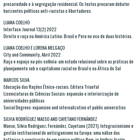
precariedade e à segregação residencial. Os textos procuram debater
horizontes políticos anti‑racistas e libertadores.
LUANA COELHO
Interface Journal 13(2) 2022
Direito e raça na América Latina: Brasil e Peru no eco de duas histórias.
LUANA COELHO E LORENA MELGAÇO
City and Community, Abril 2022
Raça e espaço na pós-colônia: um estudo relacional sobre as práticas de
planejamento sob o capitalismo racial no Brasil e na África do Sul
MARCOS SILVA
Educação das Rações Étnico-raciais. Editora Triunfal
Licenciaturas de Ciências Sociais: expansão e interiorização de
universidades públicas
Social Degrees: expansion and internalization of public universities
SILVIA RODRÍGUEZ MAESO AND CAYETANO FERNÁNDEZ
Maeso, Silvia Rodríguez; Fernández, Cayetano (2021), Integracionismo e
gestão institucional do anticiganismo na Europa: uma nálise das
batteiras à construção de um sujeiro político Rom, in Amílcar Araújo