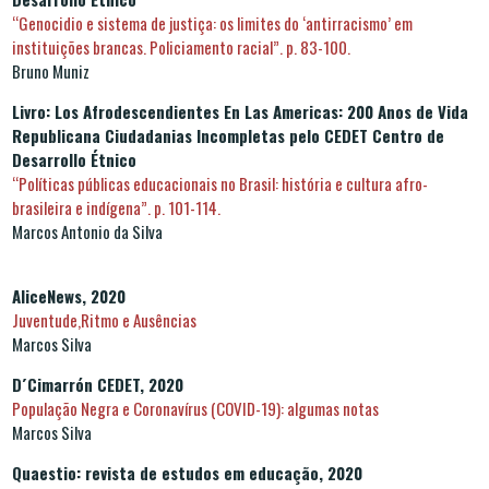
“Genocidio e sistema de justiça: os limites do ‘antirracismo’ em
instituições brancas. Policiamento racial”. p. 83-100.
Bruno Muniz
Livro: Los Afrodescendientes En Las Americas: 200 Anos de Vida
Republicana Ciudadanias Incompletas pelo CEDET Centro de
Desarrollo Étnico
“Políticas públicas educacionais no Brasil: história e cultura afro-
brasileira e indígena”. p. 101-114.
Marcos Antonio da Silva
AliceNews, 2020
Juventude,Ritmo e Ausências
Marcos Silva
D´Cimarrón CEDET, 2020
População Negra e Coronavírus (COVID-19): algumas notas
Marcos Silva
Quaestio: revista de estudos em educação, 2020