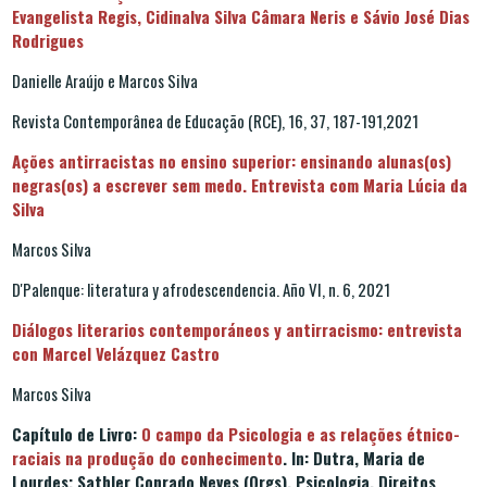
Evangelista Regis, Cidinalva Silva Câmara Neris e Sávio José Dias
Rodrigues
Danielle Araújo e Marcos Silva
Revista Contemporânea de Educação (RCE), 16, 37, 187-191,2021
Ações antirracistas no ensino superior: ensinando alunas(os)
negras(os) a escrever sem medo. Entrevista com Maria Lúcia da
Silva
Marcos Silva
D'Palenque: literatura y afrodescendencia. Año VI, n. 6, 2021
Diálogos literarios contemporáneos y antirracismo: entrevista
con Marcel Velázquez Castro
Marcos Silva
Capítulo de Livro:
O campo da Psicologia e as relações étnico-
raciais na produção do conhecimento
. In: Dutra, Maria de
Lourdes; Sathler Conrado Neves (Orgs). Psicologia, Direitos