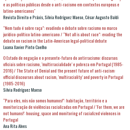
e as políticas públicas desde o anti-racismo em contextos europeus e
latino-americanos"
Revista Direito e Práxis, Silvia Rodríguez Maeso, César Augusto Baldi
“Nem tudo é sobre raça”: evadindo o debate sobre racismo no marco
jurídico-político latino-americano / “Not all is about race”: evading the
debate on racism in the Latin-American legal-political debate
Luana Xavier Pinto Coelho
O Estado de negação e o presente-futuro do antirracismo: discursos
oficiais sobre racismo, ‘multirracialidade’ e pobreza em Portugal (1985-
2016) / The State of Denial and the present future of anti-racism:
official discourses about racism, ‘multiraciality’ and poverty in Portugal
(1985-2016)
Silvia Rodríguez Maeso
“Para eles, nós não somos humanos!”: habitação, território e a
monitorização de violências racializadas em Portugal / 'For them, we are
not humans!’: housing, space and monitoring of racialized violences in
Portugal
Ana Rita Alves