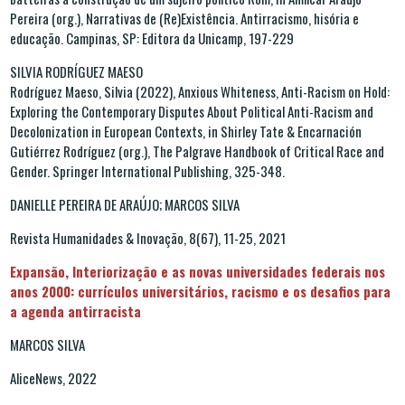
Pereira (org.), Narrativas de (Re)Existência. Antirracismo, hisória e
educação. Campinas, SP: Editora da Unicamp, 197-229
SILVIA RODRÍGUEZ MAESO
Rodríguez Maeso, Silvia (2022), Anxious Whiteness, Anti-Racism on Hold:
Exploring the Contemporary Disputes About Political Anti-Racism and
Decolonization in European Contexts, in Shirley Tate & Encarnación
Gutiérrez Rodríguez (org.), The Palgrave Handbook of Critical Race and
Gender. Springer International Publishing, 325-348.
DANIELLE PEREIRA DE ARAÚJO; MARCOS SILVA
Revista Humanidades & Inovação, 8(67), 11-25, 2021
Expansão, Interiorização e as novas universidades federais nos
anos 2000: currículos universitários, racismo e os desafios para
a agenda antirracista
MARCOS SILVA
AliceNews, 2022