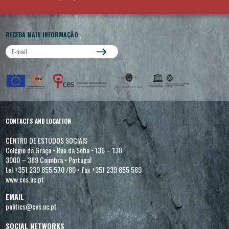
RECEBA MAIS INFORMAÇÃO
CONTACTS AND LOCATION
CENTRO DE ESTUDOS SOCIAIS
Colégio da Graça
•
Rua da Sofia
•
136 – 138
3000 – 389 Coimbra
•
Portugal
tel +351 239 855 570 /80
•
fax +351 239 855 589
www.ces.uc.pt
EMAIL
politics@ces.uc.pt
SOCIAL NETWORKS