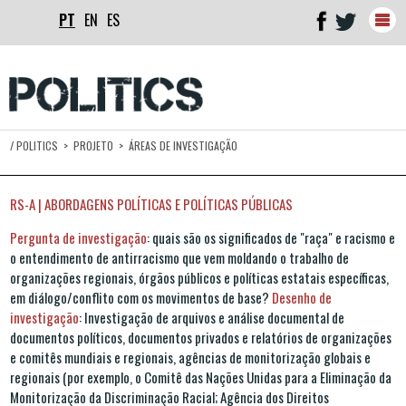
PT
EN
ES
Togg
navig
/
POLITICS
>
PROJETO
>
ÁREAS DE INVESTIGAÇÃO
RS-A | ABORDAGENS POLÍTICAS E POLÍTICAS PÚBLICAS
Pergunta de investigação
: quais são os significados de "raça" e racismo e
o entendimento de antirracismo que vem moldando o trabalho de
organizações regionais, órgãos públicos e políticas estatais específicas,
em diálogo/conflito com os movimentos de base?
Desenho de
investigação
: Investigação de arquivos e análise documental de
documentos políticos, documentos privados e relatórios de organizações
e comitês mundiais e regionais, agências de monitorização globais e
regionais (por exemplo, o Comitê das Nações Unidas para a Eliminação da
Monitorização da Discriminação Racial; Agência dos Direitos