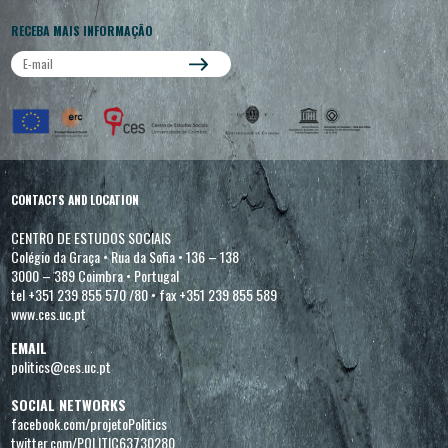
RECEBA MAIS INFORMAÇÃO
CONTACTS AND LOCATION
CENTRO DE ESTUDOS SOCIAIS
Colégio da Graça
•
Rua da Sofia
•
136 – 138
3000 – 389 Coimbra
•
Portugal
tel +351 239 855 570 /80
•
fax +351 239 855 589
www.ces.uc.pt
EMAIL
politics@ces.uc.pt
SOCIAL NETWORKS
facebook.com/projetoPolitics
twitter.com/POLITIC63730280